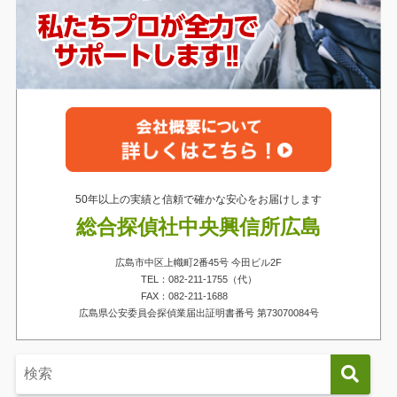
50年以上の実績と信頼で確かな安心をお届けします
総合探偵社中央興信所広島
広島市中区上幟町2番45号 今田ビル2F
TEL：082-211-1755（代）
FAX：082-211-1688
広島県公安委員会探偵業届出証明書番号 第73070084号