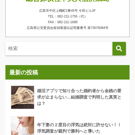
広島市中区上幟町2番45号 今田ビル2F
TEL：082-211-1755（代）
FAX：082-211-1688
広島県公安委員会探偵業届出証明書番号 第73070084号
最新の投稿
婚活アプリで知り合った婚約者から金銭の要
求が止まらない…結婚調査で判明した真実と
は？
年下妻の２度目の浮気は絶対に許せない！！
浮気調査が裁判で勝利へと導いた