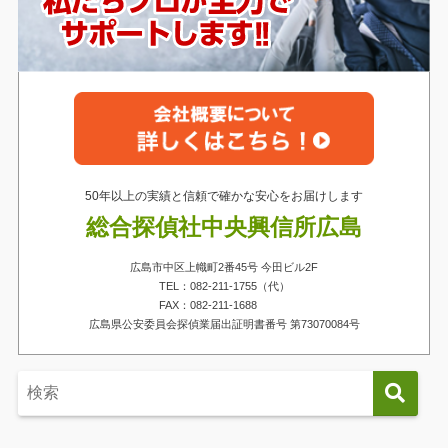
50年以上の実績と信頼で確かな安心をお届けします
総合探偵社中央興信所広島
広島市中区上幟町2番45号 今田ビル2F
TEL：082-211-1755（代）
FAX：082-211-1688
広島県公安委員会探偵業届出証明書番号 第73070084号