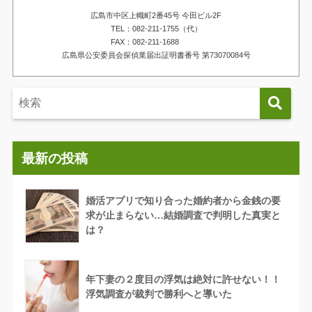
広島市中区上幟町2番45号 今田ビル2F
TEL：082-211-1755（代）
FAX：082-211-1688
広島県公安委員会探偵業届出証明書番号 第73070084号
最新の投稿
婚活アプリで知り合った婚約者から金銭の要
求が止まらない…結婚調査で判明した真実と
は？
年下妻の２度目の浮気は絶対に許せない！！
浮気調査が裁判で勝利へと導いた