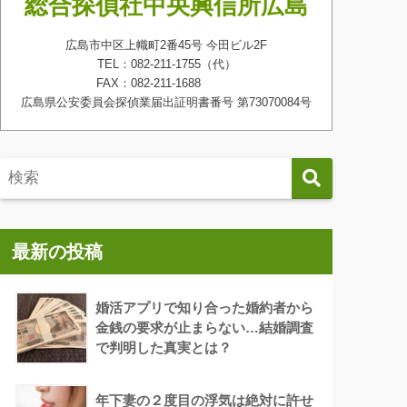
総合探偵社中央興信所広島
広島市中区上幟町2番45号 今田ビル2F
TEL：082-211-1755（代）
FAX：082-211-1688
広島県公安委員会探偵業届出証明書番号 第73070084号
最新の投稿
婚活アプリで知り合った婚約者から
金銭の要求が止まらない…結婚調査
で判明した真実とは？
年下妻の２度目の浮気は絶対に許せ