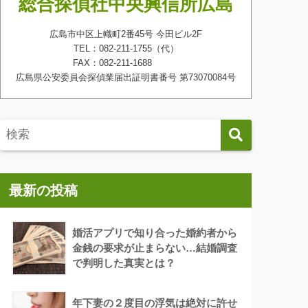
総合探偵社中央興信所広島
広島市中区上幟町2番45号 今田ビル2F
TEL：082-211-1755（代）
FAX：082-211-1688
広島県公安委員会探偵業届出証明書番号 第73070084号
最新の投稿
婚活アプリで知り合った婚約者から
金銭の要求が止まらない…結婚調査
で判明した真実とは？
年下妻の２度目の浮気は絶対に許せ