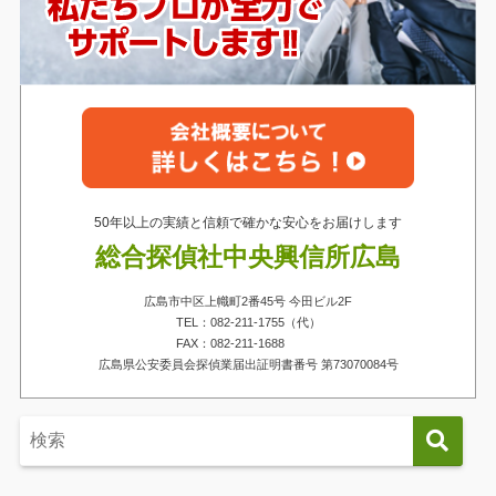
50年以上の実績と信頼で確かな安心をお届けします
総合探偵社中央興信所広島
広島市中区上幟町2番45号 今田ビル2F
TEL：082-211-1755（代）
FAX：082-211-1688
広島県公安委員会探偵業届出証明書番号 第73070084号