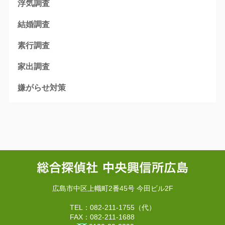
浮気調査
結婚調査
素行調査
家出調査
嫌がらせ対策
広島市中区上幟町2番45号 今田ビル2F
TEL：082-211-1755（代）
FAX：082-211-1688