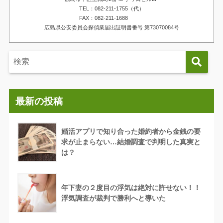
TEL：082-211-1755（代）
FAX：082-211-1688
広島県公安委員会探偵業届出証明書番号 第73070084号
最新の投稿
婚活アプリで知り合った婚約者から金銭の要
求が止まらない…結婚調査で判明した真実と
は？
年下妻の２度目の浮気は絶対に許せない！！
浮気調査が裁判で勝利へと導いた