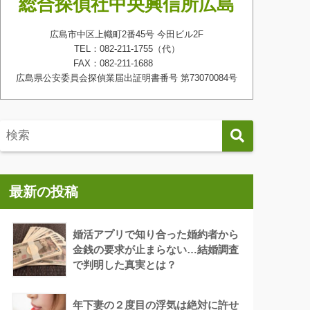
総合探偵社中央興信所広島
広島市中区上幟町2番45号 今田ビル2F
TEL：082-211-1755（代）
FAX：082-211-1688
広島県公安委員会探偵業届出証明書番号 第73070084号
最新の投稿
婚活アプリで知り合った婚約者から
金銭の要求が止まらない…結婚調査
で判明した真実とは？
年下妻の２度目の浮気は絶対に許せ