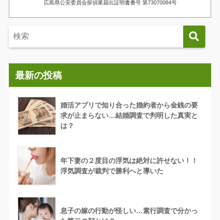
広島県公安委員会探偵業届出証明書番号 第73070084号
最新の投稿
婚活アプリで知り合った婚約者から金銭の要
求が止まらない…結婚調査で判明した真実と
は？
年下妻の２度目の浮気は絶対に許せない！！
浮気調査が裁判で勝利へと導いた
息子の嫁の行動が怪しい…素行調査で分かっ